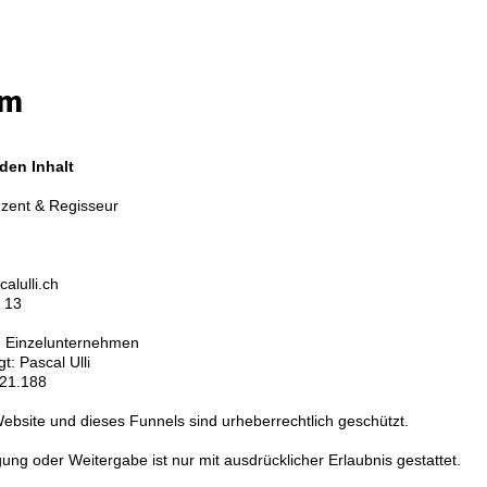
um
 den Inhalt
uzent & Regisseur
alulli.ch
3 13
 Einzelunternehmen
t: Pascal Ulli
721.188
 Website und dieses Funnels sind urheberrechtlich geschützt.
igung oder Weitergabe ist nur mit ausdrücklicher Erlaubnis gestattet.